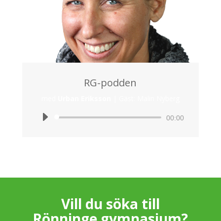
RG-podden
med
Urban Eriksson
|
Gäst: Malin Nyberg
Ljudspelare
00:00
Vill du söka till
Rönninge gymnasium?