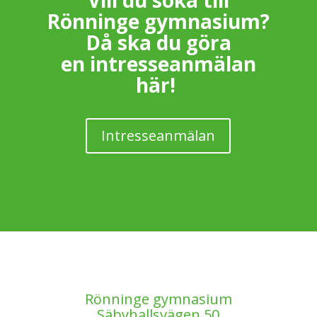
Vill du söka till
Rönninge gymnasium?
Då ska du göra
en intresseanmälan
här!
Intresseanmälan
Rönninge gymnasium
Säbyhallsvägen 50