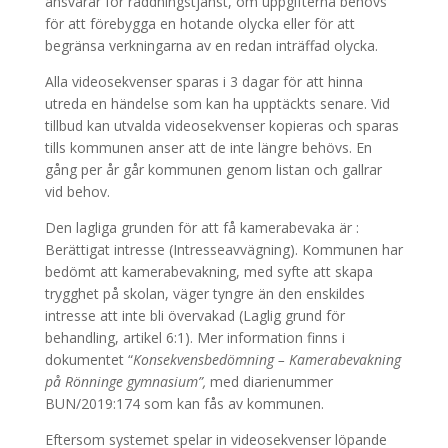
ansvarar för räddningstjänst, om uppgifterna behövs
för att förebygga en hotande olycka eller för att
begränsa verkningarna av en redan inträffad olycka.
Alla videosekvenser sparas i 3 dagar för att hinna
utreda en händelse som kan ha upptäckts senare. Vid
tillbud kan utvalda videosekvenser kopieras och sparas
tills kommunen anser att de inte längre behövs. En
gång per år går kommunen genom listan och gallrar
vid behov.
Den lagliga grunden för att få kamerabevaka är :
Berättigat intresse (Intresseavvägning). Kommunen har
bedömt att kamerabevakning, med syfte att skapa
trygghet på skolan, väger tyngre än den enskildes
intresse att inte bli övervakad (Laglig grund för
behandling, artikel 6:1). Mer information finns i
dokumentet “
Konsekvensbedömning – Kamerabevakning
på Rönninge gymnasium”,
med diarienummer
BUN/2019:174 som kan fås av kommunen.
Eftersom systemet spelar in videosekvenser löpande