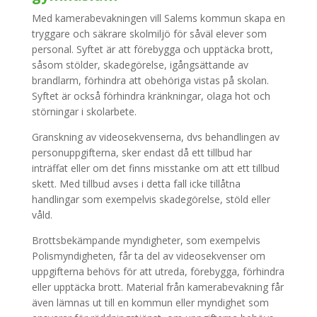
Med kamerabevakningen vill Salems kommun skapa en
tryggare och säkrare skolmiljö för såväl elever som
personal. Syftet är att förebygga och upptäcka brott,
såsom stölder, skadegörelse, igångsättande av
brandlarm, förhindra att obehöriga vistas på skolan.
Syftet är också förhindra kränkningar, olaga hot och
störningar i skolarbete.
Granskning av videosekvenserna, dvs behandlingen av
personuppgifterna, sker endast då ett tillbud har
inträffat eller om det finns misstanke om att ett tillbud
skett. Med tillbud avses i detta fall icke tillåtna
handlingar som exempelvis skadegörelse, stöld eller
våld.
Brottsbekämpande myndigheter, som exempelvis
Polismyndigheten,
får ta del av videosekvenser
om
uppgifterna behövs för att utreda, förebygga, förhindra
eller upptäcka brott.
Material från kamerabevakning får
även lämnas ut till en kommun eller myndighet som