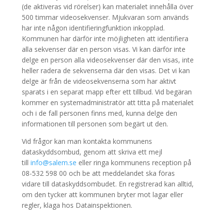
(de aktiveras vid rörelser) kan materialet innehålla över
500 timmar videosekvenser. Mjukvaran som används
har inte någon identifieringfunktion inkopplad.
Kommunen har därför inte möjligheten att identifiera
alla sekvenser där en person visas. Vi kan därför inte
delge en person alla videosekvenser där den visas, inte
heller radera de sekvenserna där den visas. Det vi kan
delge är från de videosekvenserna som har aktivt
sparats i en separat mapp efter ett tillbud. Vid begäran
kommer en systemadministratör att titta på materialet
och i de fall personen finns med, kunna delge den
informationen till personen som begärt ut den.
Vid frågor kan man kontakta kommunens
dataskyddsombud, genom att skriva ett mejl
till
info@salem.se
eller ringa kommunens reception på
08-532 598 00 och be att meddelandet ska föras
vidare till dataskyddsombudet. En registrerad kan alltid,
om den tycker att kommunen bryter mot lagar eller
regler, klaga hos Datainspektionen.