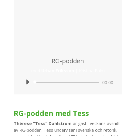
RG-podden
med
Urban Eriksson
|
Kristina Palm
Ljudspelare
00:00
RG-podden med Tess
Thérese ”Tess” Dahlström
är gäst i veckans avsnitt
av RG-podden. Tess undervisar i svenska och retorik,