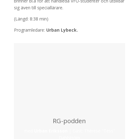
brinner bl.a för att handleda VFU-studenter och utbildar
sig även till speciallärare.
(Längd: 8:38 min)
Programledare:
Urban Lybeck.
RG-podden
med
Urban Eriksson
|
Gäst: Thérese "Tess"
Dahlström