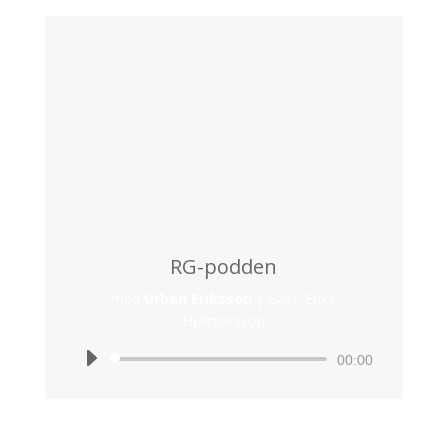
RG-podden
med
Urban Eriksson
|
Gäst: Erika
Hjalmarsson
Ljudspelare
00:00