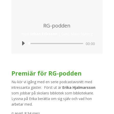
RG-podden
med
Urban Eriksson
|
Gäst: Malin Nyberg
Ljudspelare
00:00
Premiär för RG-podden
Nu kör vi igång med en serie podcastavsnitt med
intressanta gäster. Först ut är
Erika Hjalmarsson
som jobbar på skolans bibliotek som bibliotekarie.
Lyssna på Erika berätta om sig själv och vad hon
arbetar med.
(Längd: 8:34 min)